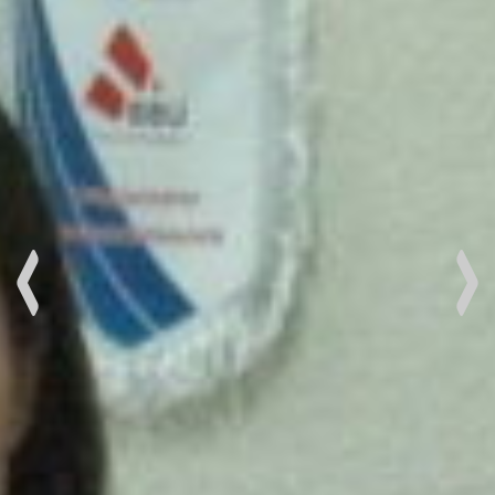
prev
next